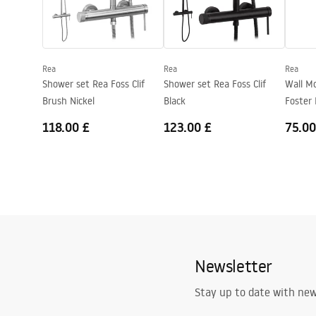
Technology
PVD
Pielęgnacja.pdf
Warra
Faucet
Connection diameter
1/2 inch
Warranty
5 years
Rea
Rea
Rea
Shower set Rea Foss Clif
Shower set Rea Foss Clif
Wall M
Brush Nickel
Black
Foster 
118.00 £
123.00 £
75.00
Newsletter
Stay up to date with ne