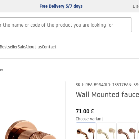
Free Delivery 5/7 days
Dis
Bestseller
Sale
About us
Contact
er
SKU
:
REA-B9640
ID
:
13517
EAN
:
59
Wall Mounted fauce
71.00 £
Choose variant