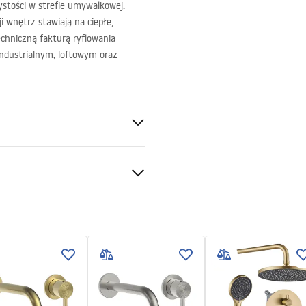
zystości w strefie umywalkowej.
i wnętrz stawiają na ciepłe,
echniczną fakturą ryflowania
industrialnym, loftowym oraz
 , Built-in
er
al
 podt.pdf
nty Terms and
tions