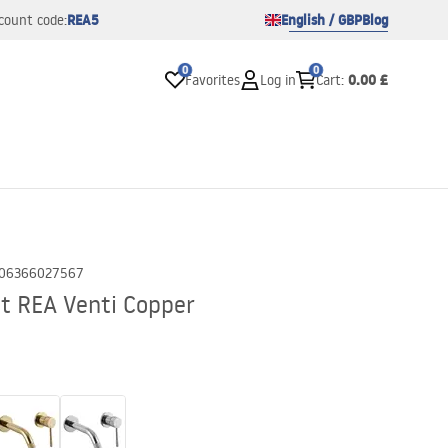
REA5
English / GBP
Blog
count code:
0
0
0.00 £
Favorites
Log in
Cart
:
06366027567
t REA Venti Copper