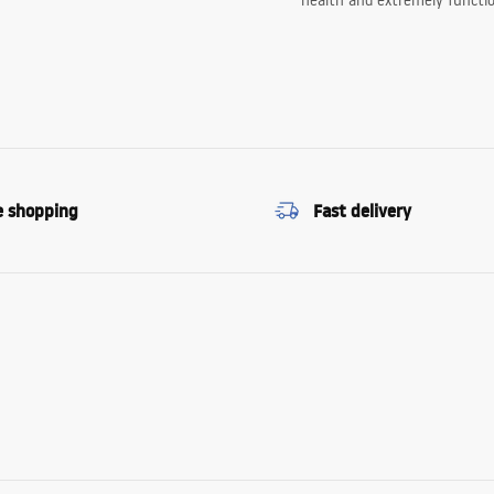
health and extremely functio
e shopping
Fast delivery