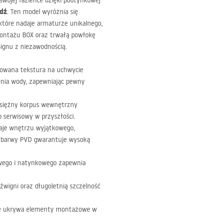
wojej łazience dzięki podtynkowej
dź
. Ten model wyróżnia się
tóre nadaje armaturze unikalnego,
montażu
BOX
oraz trwałą powłokę
signu z niezawodnością.
owana tekstura na uchwycie
enia wody, zapewniając pewny
siężny korpus wewnętrzny
p serwisowy w przyszłości.
daje wnętrzu wyjątkowego,
a barwy
PVD
gwarantuje wysoką
wego i natynkowego zapewnia
źwigni oraz długoletnią szczelność
óre ukrywa elementy montażowe w