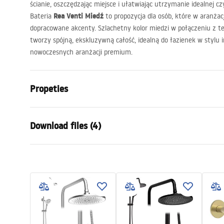
ścianie, oszczędzając miejsce i ułatwiając utrzymanie idealnej c
Rea Venti Miedź
Bateria
to propozycja dla osób, które w aranżacj
dopracowane akcenty. Szlachetny kolor miedzi w połączeniu z t
tworzy spójną, ekskluzywną całość, idealną do łazienek w stylu 
nowoczesnych aranżacji premium.
Propeties
Faucet type
basin
Download files (4)
Installation method
Wall-mounted
Colour
Brush Copp
Installation manual
manu
Type of spout
Fixed
Faucet.pdf
manual
Material
Brass
Spout range
175
mm
Warra
Height
125
mm
Care
Condi