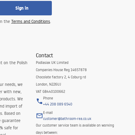
Sign in
 in the
Terms and Conditions
.
Contact
t on the Polish
Podlasiak UK Limited
Companies House Reg 14657878
Chocolate factory 2, 4 Coburg rd
our needs, we
London, N226UJ
er with new,
VAT GB440100662
Phone
 products. We
+44 208 089 6540
and import of
E-mail
s. Based on
customer@bathroom-rea.co.uk
e guarantee
Our customer service team is available on working
0% safe for
days between: