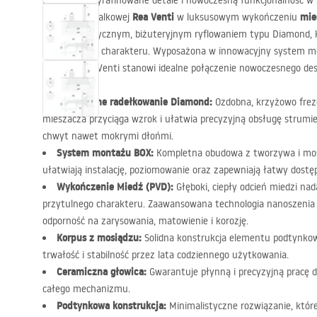
Postaw na wyrafinowane detale i nowoczesną funkcjonalność w s
Rea Venti
mie
baterii umywalkowej
w luksusowym wykończeniu
charakterystycznym, biżuteryjnym ryflowaniem typu Diamond, k
prestiżowego charakteru. Wyposażona w innowacyjny system 
PVD
, bateria Venti stanowi idealne połączenie nowoczesnego de
Biżuteryjne radełkowanie Diamond:
Ozdobna, krzyżowo frez
mieszacza przyciąga wzrok i ułatwia precyzyjną obsługę strumi
chwyt nawet mokrymi dłońmi.
System montażu
BOX
:
Kompletna obudowa z tworzywa i mo
ułatwiają instalację, poziomowanie oraz zapewniają łatwy dostę
Wykończenie Miedź (
PVD
):
Głęboki, ciepły odcień miedzi na
przytulnego charakteru. Zaawansowana technologia nanoszeni
odporność na zarysowania, matowienie i korozję.
Korpus z mosiądzu:
Solidna konstrukcja elementu podtynko
trwałość i stabilność przez lata codziennego użytkowania.
Ceramiczna głowica:
Gwarantuje płynną i precyzyjną pracę d
całego mechanizmu.
Podtynkowa konstrukcja:
Minimalistyczne rozwiązanie, kt