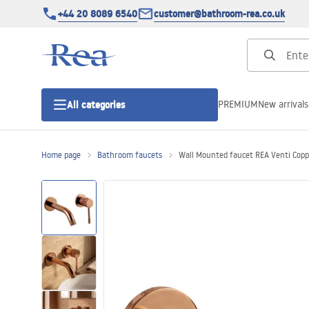
+44 20 8089 6540
customer@bathroom-rea.co.uk
PREMIUM
New arrivals
All categories
Home page
Bathroom faucets
Wall Mounted faucet REA Venti Copp
Shower enclosures
Shower doors
Shower trays
Linear drainage