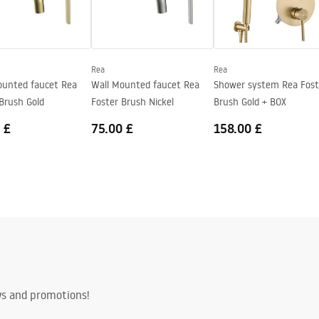
nty_Terms_and_Conditions_
s_-_5.pdf
Rea
Rea
ounted faucet Rea
Wall Mounted faucet Rea
Shower system Rea Fost
Brush Gold
Foster Brush Nickel
Brush Gold + BOX
 £
75.00 £
158.00 £
ws and promotions!